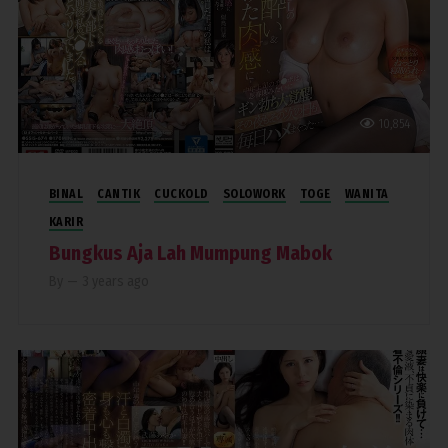
10,854
BINAL
CANTIK
CUCKOLD
SOLOWORK
TOGE
WANITA
KARIR
Bungkus Aja Lah Mumpung Mabok
By
—
3 years ago