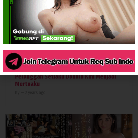
6,188
CREAMPIE
CUCKOLD
IBU RUMAH TANGGA
MERTUA
TOGE
Pelanggan Setiaku Dahulu Kini Menjadi
Mertuaku
By
—
2 years ago