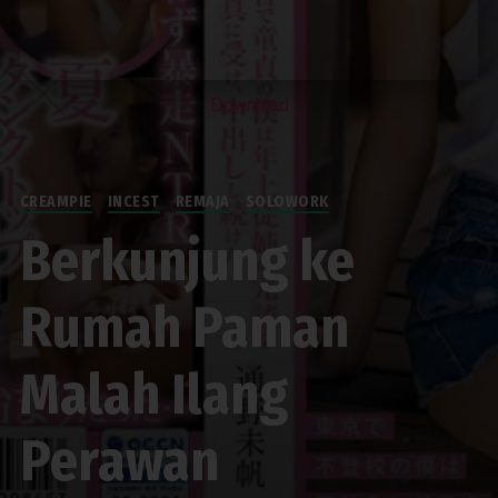
Download
CREAMPIE
INCEST
REMAJA
SOLOWORK
Berkunjung ke
Rumah Paman
Malah Ilang
Perawan