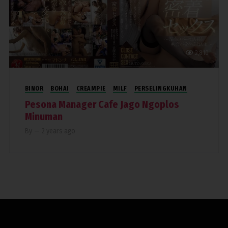
2,810
BINOR
BOHAI
CREAMPIE
MILF
PERSELINGKUHAN
Pesona Manager Cafe Jago Ngoplos
Minuman
By
—
2 years ago