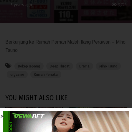
—
3 years ago
9,725
Berkunjung ke Rumah Paman Malah Ilang Perawan – Miho
Tsuno
Bokep Jepang
Deep Throat
Drama
Miho Tsuno
orgasme
Rumah Perjaka
YOU MIGHT ALSO LIKE