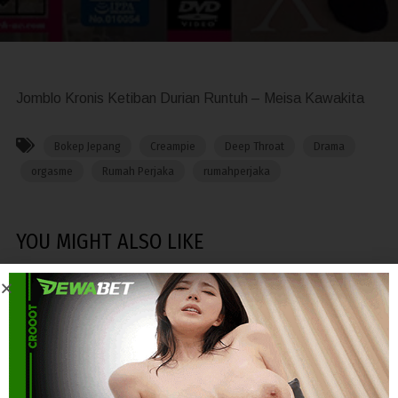
Jomblo Kronis Ketiban Durian Runtuh – Meisa Kawakita
Bokep Jepang
Creampie
Deep Throat
Drama
orgasme
Rumah Perjaka
rumahperjaka
YOU MIGHT ALSO LIKE