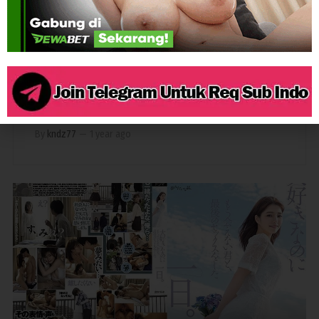
1,020
BINAL
BINOR
CUCKOLD
TOGE
Binor Jarang Dibelai
By
kndz77
—
1 year ago