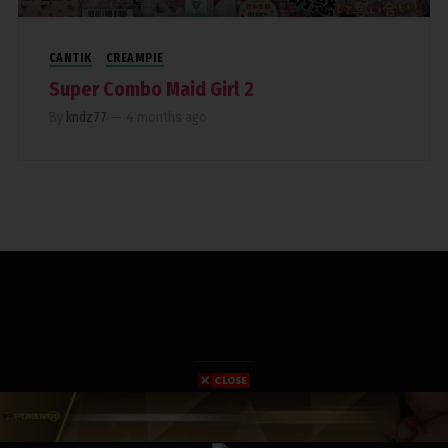
CANTIK
CREAMPIE
Super Combo Maid Girl 2
By
kndz77
—
4 months ago
COPYRIGHT 2019. RUMAHPERJAKA