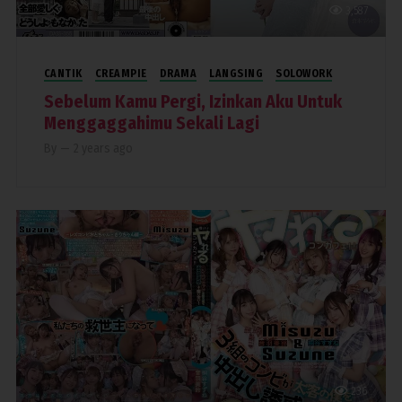
3,587
CANTIK
CREAMPIE
DRAMA
LANGSING
SOLOWORK
Sebelum Kamu Pergi, Izinkan Aku Untuk
Menggaggahimu Sekali Lagi
By
—
2 years ago
236