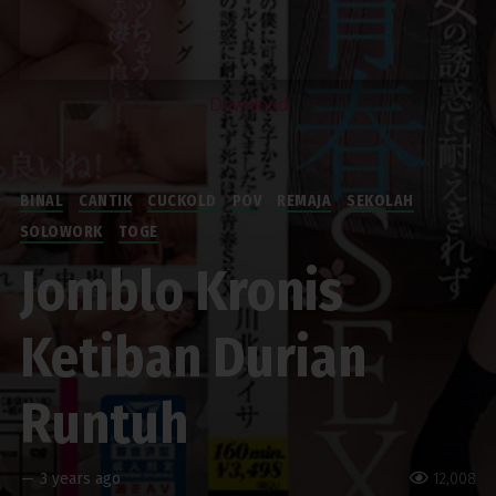
Download
BINAL
CANTIK
CUCKOLD
POV
REMAJA
SEKOLAH
SOLOWORK
TOGE
Jomblo Kronis
Ketiban Durian
Runtuh
—
3 years ago
12,008